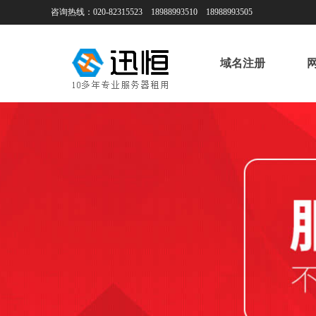
咨询热线：020-82315523 18988993510 18988993505
域名注册