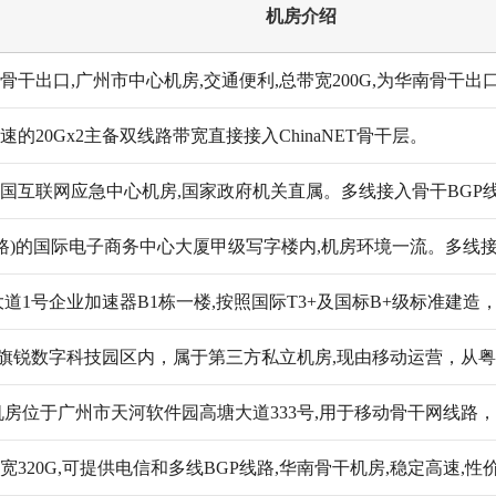
机房介绍
骨干出口,广州市中心机房,交通便利,总带宽200G,为华南骨干出
速的20Gx2主备双线路带宽直接接入ChinaNET骨干层。
中国互联网应急中心机房,国家政府机关直属。多线接入骨干BGP
路)的国际电子商务中心大厦甲级写字楼内,机房环境一流。多线接
道1号企业加速器B1栋一楼,按照国际T3+及国标B+级标准建
旗锐数字科技园区内，属于第三方私立机房,现由移动运营，从粤
房位于广州市天河软件园高塘大道333号,用于移动骨干网线路
宽320G,可提供电信和多线BGP线路,华南骨干机房,稳定高速,性