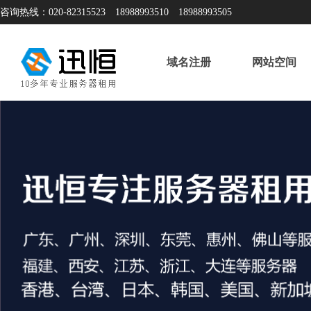
咨询热线：020-82315523 18988993510 18988993505
域名注册
网站空间