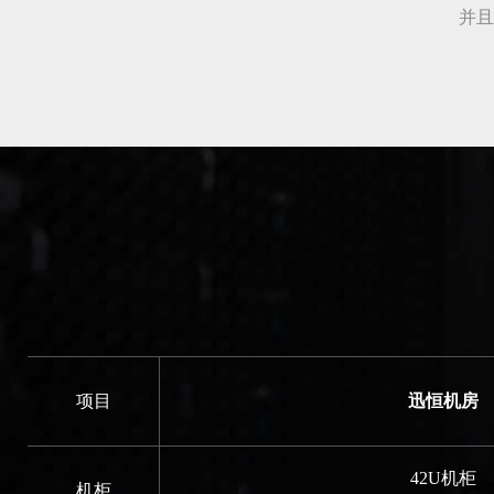
并且
项目
迅恒机房
42U机柜
机柜