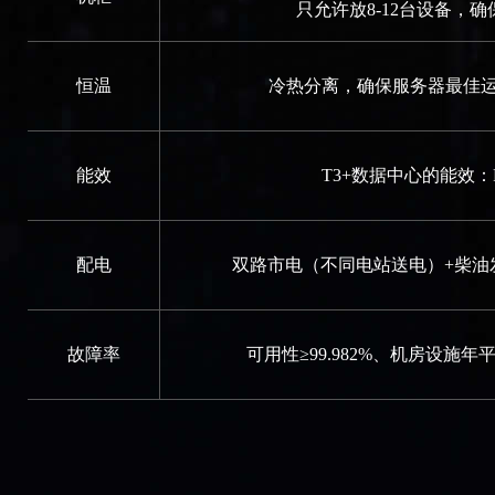
只允许放8-12台设备，
恒温
冷热分离，确保服务器最佳运行
能效
T3+数据中心的能效：PU
配电
双路市电（不同电站送电）+柴油发
故障率
可用性≥99.982%、机房设施年