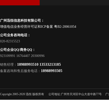
广州迅恒信息科技有限公司：
增值电信业务经营许可证和ICP备案
粤B2-20061054
公司业务咨询电话：
020-82315523
公司企业QQ/商务QQ：
923109991 16764407 20300996
18988993510 13533213185
销售经理：
18988993505
备案咨询和售后服务电话：
Copyright 2005-2020 迅恒 版权所有 公司地址:广州市天河区中山大道中